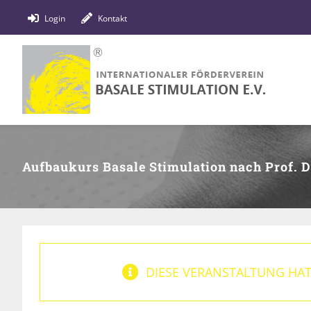
Zum
Login
Kontakt
Inhalt
springen
Aufbaukurs Basale Stimulation nach Prof. D
DIESE VERANSTALTUNG HAT