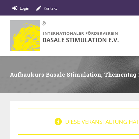
Zum
Login
Kontakt
Inhalt
springen
Aufbaukurs Basale Stimulation, Thementag 
DIESE VERANSTALTUNG HAT