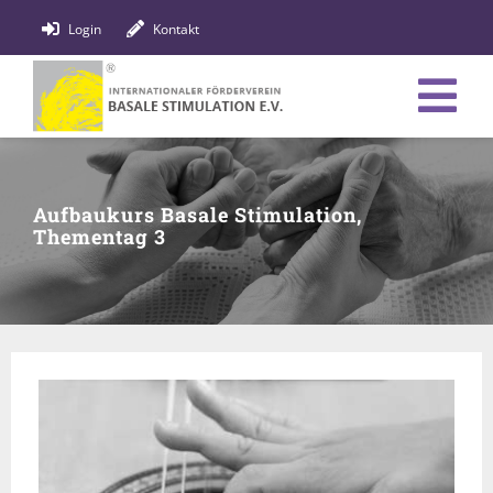
Zum
Login
Kontakt
Inhalt
springen
Tog
Verein
Nav
Aufbaukurs Basale Stimulation,
Bildung
Thementag 3
Fachpersonen
News
Förderung
Shop