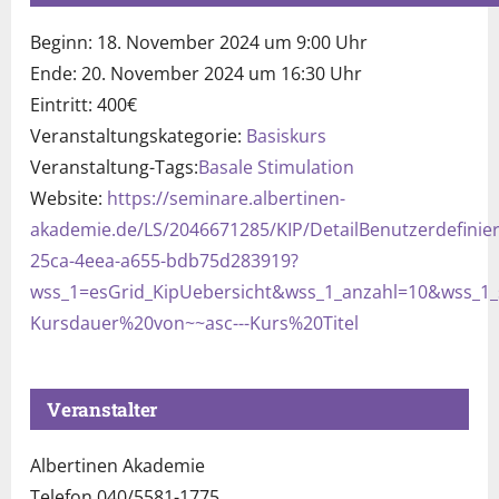
Beginn:
18. November 2024 um 9:00 Uhr
Ende:
20. November 2024 um 16:30 Uhr
Eintritt:
400€
Veranstaltungskategorie:
Basiskurs
Veranstaltung-Tags:
Basale Stimulation
Website:
https://seminare.albertinen-
akademie.de/LS/2046671285/KIP/DetailBenutzerdefinier
25ca-4eea-a655-bdb75d283919?
wss_1=esGrid_KipUebersicht&wss_1_anzahl=10&wss_1_s
Kursdauer%20von~~asc---Kurs%20Titel
Veranstalter
Albertinen Akademie
Telefon
040/5581-1775