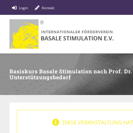
Zum
Login
Kontakt
Inhalt
springen
Basiskurs Basale Stimulation nach Prof. Dr
Unterstützungsbedarf
DIESE VERANSTALTUNG HAT