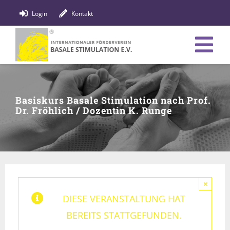
Zum
Login
Kontakt
Inhalt
springen
Tog
Verein
Nav
Basiskurs Basale Stimulation nach Prof.
Bildung
Dr. Fröhlich / Dozentin K. Runge
Fachpersonen
News
Förderung
×
DIESE VERANSTALTUNG HAT
Shop
BEREITS STATTGEFUNDEN.